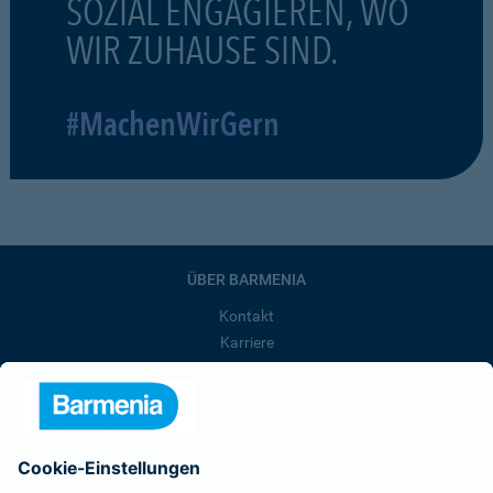
SOZIAL ENGAGIEREN, WO
WIR ZUHAUSE SIND.
#MachenWirGern
ÜBER BARMENIA
Kontakt
Karriere
Presse
Unternehmen
Anfahrt
Affiliate-Partner werden
Barmenia ist Teil der BarmeniaGothaer