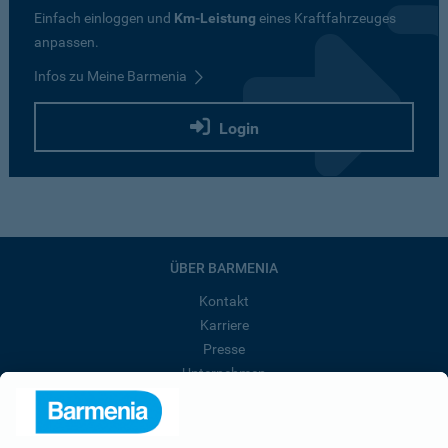
Einfach einloggen und
Km-Leistung
eines Kraftfahrzeuges
anpassen.
Infos zu Meine Barmenia
Login
ÜBER BARMENIA
Kontakt
Karriere
Presse
Unternehmen
Anfahrt
Affiliate-Partner werden
Barmenia ist Teil der BarmeniaGothaer