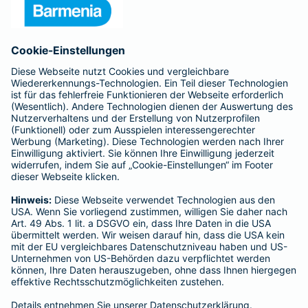
Unternehmen
Anfahrt
Affiliate-Partner werden
Barmenia ist Teil der BarmeniaGothaer
BELIEBTE SEITEN
Kranken-Zusatzversicherung
Tierversicherungen
Haftpflichtversicherung
Hausratversicherung
SERVICE
Adresse ändern
Schaden melden
Kilometerstandsmeldung
Serviceübersicht