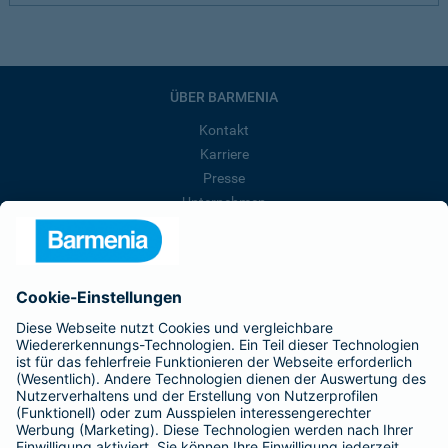
ÜBER BARMENIA
Kontakt
Karriere
Presse
Unternehmen
Anfahrt
Affiliate-Partner werden
Barmenia ist Teil der BarmeniaGothaer
BELIEBTE SEITEN
Kranken-Zusatzversicherung
Tierversicherungen
Haftpflichtversicherung
Hausratversicherung