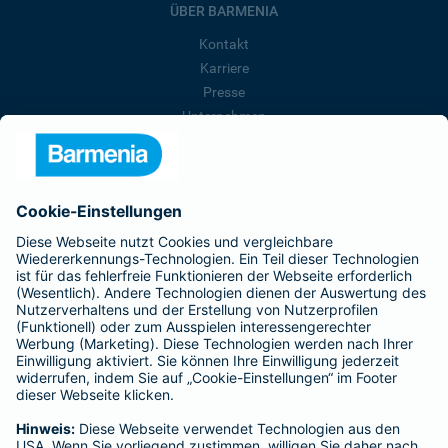
ÜBER BARMENIA
Kontakt
Karriere
Presse
Unternehmen
Anfahrt
Affiliate-Partner werden
Barmenia ist Teil der BarmeniaGothaer
BELIEBTE SEITEN
Kranken-Zusatzversicherung
Tierversicherungen
Haftpflichtversicherung
Hausratversicherung
SERVICE
Adresse ändern
Schaden melden