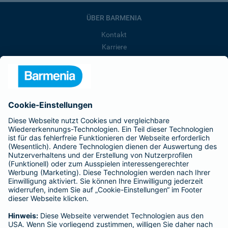
ÜBER BARMENIA
Kontakt
Karriere
Presse
Unternehmen
Anfahrt
Affiliate-Partner werden
Barmenia ist Teil der BarmeniaGothaer
BELIEBTE SEITEN
Kranken-Zusatzversicherung
Tierversicherungen
Haftpflichtversicherung
Hausratversicherung
SERVICE
Adresse ändern