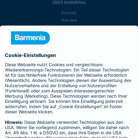
ÜBER BARMENIA
Kontakt
Karriere
Presse
Unternehmen
Anfahrt
Affiliate-Partner werden
Barmenia ist Teil der BarmeniaGothaer
BELIEBTE SEITEN
Kranken-Zusatzversicherung
Tierversicherungen
Haftpflichtversicherung
Hausratversicherung
SERVICE
Adresse ändern
Schaden melden